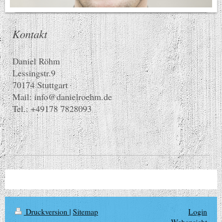
Kontakt
Daniel Röhm
Lessingstr.9
70174 Stuttgart
Mail: info@danielroehm.de
Tel.: +49
178 7828093
Druckversion
|
Sitemap
Login
Webansicht